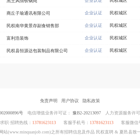
企业认证
民权城区
黑土风情铁锅炖
企业认证
民权城区
商丘子瑜通讯有限公司
企业认证
民权城区
民权南华黄景存副食销售部
企业认证
民权城区
富利浩装饰
企业认证
民权城区
民权县恒源达包装制品有限公司
免责声明
用户协议
隐私政策
02000896号
电信增值业务许可证：
豫B2-20213097
人力资源服务许
求职·招聘热线：
13781623113
客服手机号：
13781623113
客服微信
www.minquanjob.com)之所有招聘信息及作品 民权直聘 & 夏