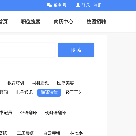
服务号
登录
|
注册
首页
职位搜索
简历中心
校园招聘
搜 索
教育培训
司机后勤
医疗美容
顾问
电子通讯
翻译法律
轻工工艺
书记员
俄语翻译
朝鲜语翻译
塔镇
王庄寨镇
白云寺镇
林七乡