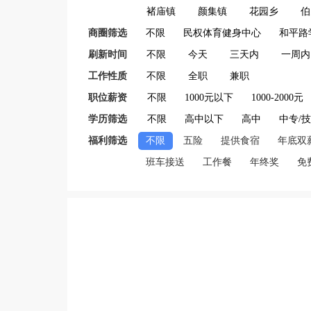
褚庙镇
颜集镇
花园乡
伯
商圈筛选
不限
民权体育健身中心
和平路
刷新时间
不限
今天
三天内
一周内
工作性质
不限
全职
兼职
职位薪资
不限
1000元以下
1000-2000元
学历筛选
不限
高中以下
高中
中专/
福利筛选
不限
五险
提供食宿
年底双
班车接送
工作餐
年终奖
免