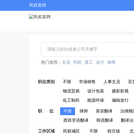
民权直聘
热门推荐：
文员
司机
普工
会计
销售
职位类别
不限
市场销售
人事文员
百
物流贸易
设计包装
摄影影视
化工制药
能源环保
编辑发行
职 位
不限
律师
英语翻译
法律顾
西班牙语翻译
韩语翻译
翻译法
工作区域
民权城区
不限
程庄镇
北