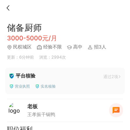
储备厨师
3000-5000元/月
民权城区
经验不限
高中
招3人
更新：6分钟前
浏览：2994次
平台核验
通过2项
营业执照
实名核验
老板
王孝振干锅鸭
职位福利