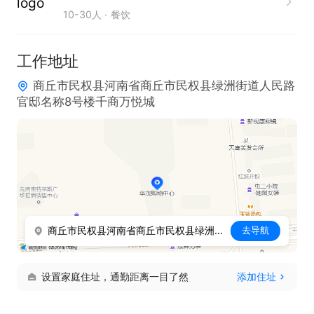
10-30人
餐饮
4. 短期工作者请勿投递。

工作地址
薪资待遇：底薪3500+绩效300+提成

商丘市民权县河南省商丘市民权县绿洲街道人民路
工作时间：10点-22点，其中14点-17点休息3小时。

官邸名称8号楼千商万悦城
职位福利：提供包吃包住福利，每月享受团餐，拥有
带薪培训机会，还有节日福利、工作餐，具备良好的
晋升空间。
商丘市民权县河南省商丘市民权县绿洲街道人民路官邸名称8号楼千商万悦城
去导航
设置家庭住址，通勤距离一目了然
添加住址