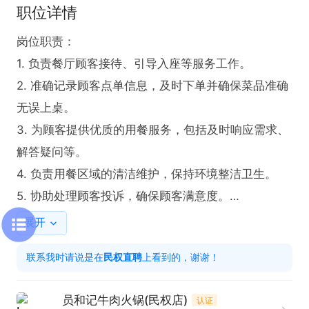
职位详情
岗位职责：

1. 负责餐厅顾客接待、引导入座等服务工作。

2. 准确记录顾客点单信息，及时下单并确保菜品准确
无误上桌。

3. 为顾客提供优质的用餐服务，包括及时响应需求、
解答疑问等。

4. 负责用餐区域的清洁维护，保持环境整洁卫生。

5. 协助处理顾客投诉，确保顾客满意度。

展开
任职要求：

联系我时请说是在
民权直聘
上看到的，谢谢！
1. 良好的服务意识，能够热情、周到地为顾客服务。

2. 有较强的沟通能力，能够与顾客和同事有效交流。

员和记牛肉火锅(民权店)
认证
3. 具备团队协作精神，能与同事配合完成工作。
