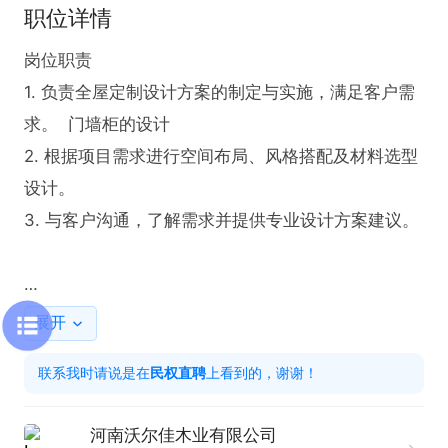
职位详情
岗位职责  

1. 负责全屋定制设计方案的制定与实施，满足客户需
求。  门墙柜的设计

2. 根据项目需求进行空间布局、风格搭配及材料选型
设计。  

3. 与客户沟通，了解需求并提供专业设计方案建议。  

任职要求  

展开
联系我时请说是在
民权直聘
上看到的，谢谢！
1. 有全屋定制或室内设计相关工作经验

2. 熟练使用AutoCAD、酷家乐、三维家、3D等设计
河南沃尔佳木业有限公司
软件，有良好的建模与渲染能力。  
