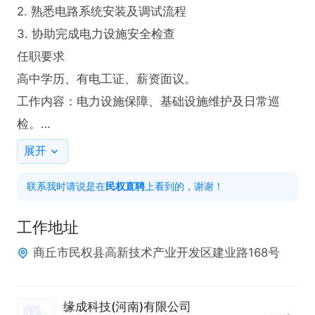
2. 熟悉电路系统安装及调试流程  

3. 协助完成电力设施安全检查  

任职要求  

高中学历、有电工证、薪资面议。

工作内容：电力设施保障、基础设施维护及日常巡
检。

福利待遇：

展开
1、六天8小时上班制；

联系我时请说是在
民权直聘
上看到的，谢谢！
2、公司提供食宿；

3、每月20号准时发放工资；

工作地址
4、购买社保；
商丘市民权县高新技术产业开发区建业路168号
缘成科技(河南)有限公司