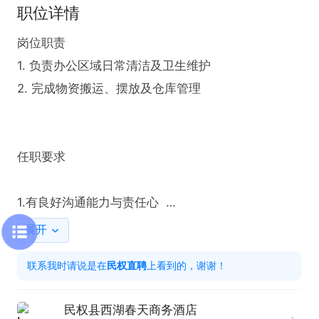
职位详情
岗位职责  

1. 负责办公区域日常清洁及卫生维护  

2. 完成物资搬运、摆放及仓库管理  

任职要求  

1.有良好沟通能力与责任心  

2. 熟悉基础清洁工具使用方法
展开
联系我时请说是在
民权直聘
上看到的，谢谢！
民权县西湖春天商务酒店