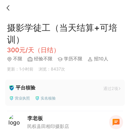
摄影学徒工（当天结算+可培
训）
300元/天（日结）
不限
经验不限
学历不限
招10人
更新：1小时前
浏览：8437次
平台核验
通过2项
营业执照
实名核验
李老板
民权县田相印摄影店