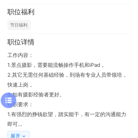
职位福利
节日福利
职位详情
工作内容：

1.景点摄影，需要能流畅操作手机和iPad，

2.其它无需任何基础经验，到场有专业人员带领培，
快速上岗，

3.如有摄影经验者更好。

任职要求：

1.有强烈的挣钱欲望，踏实能干，有一定的沟通能力
即可

2.福建、山东多个4A5A级景区均可安排上岗，工作简
展开