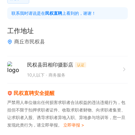
单，当天培训，当天上岗

联系我时请说是在
民权直聘
上看到的，谢谢！
3.客源稳定，收入有保障，能力低的每天300元，能
力高的2000元以上！

工作地址
上班时间：随时到岗，无在职等待期
商丘市民权县
民权县田相印摄影店
认证
10人以下
商务服务
民权直聘安全提醒
严禁用人单位做出任何损害求职者合法权益的违法违规行为，包
括但不限于扣押求职者证件、收取求职者财物、向求职者集资、
让求职者入股、诱导求职者异地入职、异地参与培训等，您一旦
发现此类行为，请立即举报。
立即举报 >