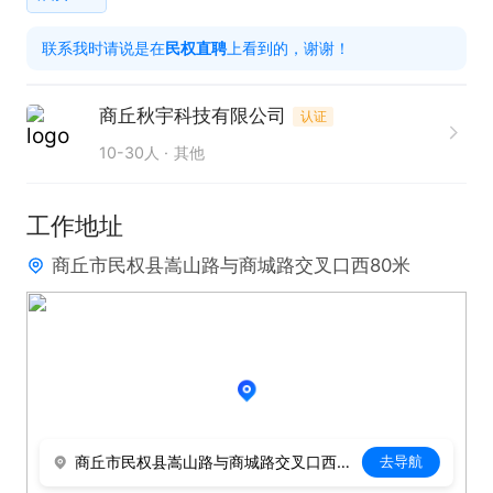
✅薪资清晰：无责底薪3000+全勤奖200+绩效300
联系我时请说是在
民权直聘
上看到的，谢谢！
+高额提成5%-10%+即时出单现金奖励

✅作息宽松：8:30-12:00，13:30-17:30，每日仅7.5
商丘秋宇科技有限公司
认证
小时，绝不加班！

10-30人
其他
✅休息福利：每周单休，法定节假日带薪休假
工作地址
商丘市民权县嵩山路与商城路交叉口西80米
商丘市民权县嵩山路与商城路交叉口西80米
去导航