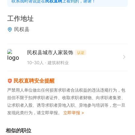
联系我时请说是在
民权直聘
上看到的，谢谢！
上午8:30 - 下午6:30

职位福利：节日福利 + 五险
工作地址
民权县
民权县城市人家装饰
认证
10-30人
建筑材料业
民权直聘安全提醒
严禁用人单位做出任何损害求职者合法权益的违法违规行为，包
括但不限于扣押求职者证件、收取求职者财物、向求职者集资、
让求职者入股、诱导求职者异地入职、异地参与培训等，您一旦
发现此类行为，请立即举报。
立即举报 >
相似的职位