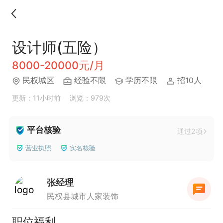
设计师(五险）
8000-20000元/月
民权城区
经验不限
学历不限
招10人
更新：11小时前
浏览：979次
平台核验
通过2项
营业执照
实名核验
张经理
民权县城市人家装饰
职位福利