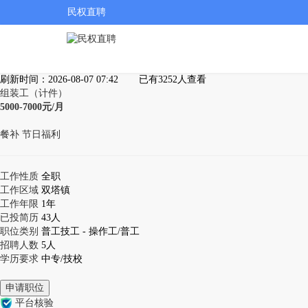
民权直聘
刷新时间：2026-08-07 07:42
已有3252人查看
组装工（计件）
5000-7000元/月
餐补
节日福利
工作性质
全职
工作区域
双塔镇
工作年限
1年
已投简历
43人
职位类别
普工技工 - 操作工/普工
招聘人数
5人
学历要求
中专/技校
申请职位
平台核验