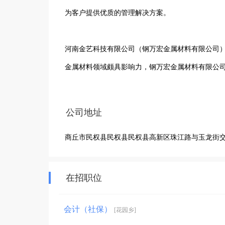
为客户提供优质的管理解决方案。

河南金艺科技有限公司（钢万宏金属材料有限公司
金属材料领域颇具影响力，钢万宏金属材料有限公
司拥有先进的生产设备和专业的技术团队，能够生
业，以其卓越的性能和可靠的质量，赢得了客户的
公司地址
服务水平，致力于成为金属材料行业的佼佼者，与
商丘市民权县民权县民权县高新区珠江路与玉龙街
在各自的领域发挥着重要作用，推动行业不断向前
在招职位
会计（社保）
[花园乡]