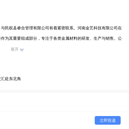
）与民权县睿合管理有限公司有着紧密联系。河南金艺科技有限公司在
司作为其重要组成部分，专注于各类金属材料的研发、生产与销售。公
产出高品质的金属材料，满足不同客户的需求。产品广泛应用于多个行
展开
信赖和好评。在市场竞争中，始终坚持创新驱动，不断提升产品品质和
民权县睿合管理有限公司携手共进，共同为相关领域的发展贡献力量，
交汇处东北角
发展。
立即投递