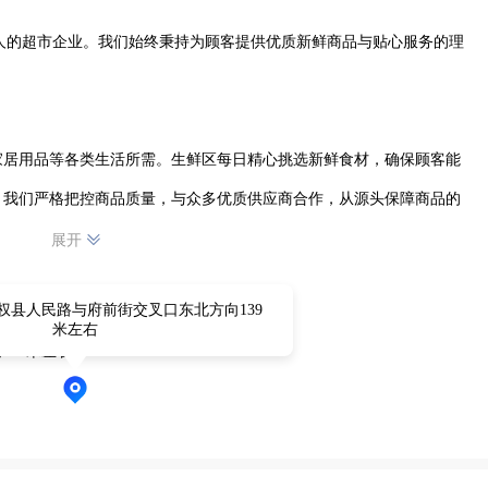
000人的超市企业。我们始终秉持为顾客提供优质新鲜商品与贴心服务的理
家居用品等各类生活所需。生鲜区每日精心挑选新鲜食材，确保顾客能
。我们严格把控商品质量，与众多优质供应商合作，从源头保障商品的
展开
权县人民路与府前街交叉口东北方向139
为顾客提供帮助与解答。宽敞明亮的购物环境、便捷的购物通道、齐全
米左右
39米左右
富的商品种类、可靠的品质、良好的服务，赢得了广大消费者的信赖
与支持。我们将继续努力，不断提升自身，为民权居民的生活带来更多便利与美好，成为大家生活中不可或缺的一部分。 