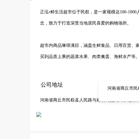
正泓•鲜生活超市位于民权，是一家规模达100-1
念，致力于打造深受当地居民喜爱的购物场所。

超市内商品琳琅满目，涵盖生鲜食品、日用百货、
买到品质上乘的蔬菜水果、肉类禽蛋、海鲜水产等
新鲜度与安全性。

公司地址
河南省商丘市民
在服务方面，我们拥有专业热情的员工团队，随时
河南省商丘市民权县人民路与府前街交叉口东北方向1
的配套设施，让顾客享受舒适愉悦的购物体验。

正泓•鲜生活超市扎根民权，不断发展壮大，凭借丰