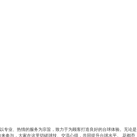
部以专业、热情的服务为宗旨，致力于为顾客打造良好的台球体验。无论是
前来参与，大家在这里切磋球技、交流心得，共同提升台球水平。 花都乔