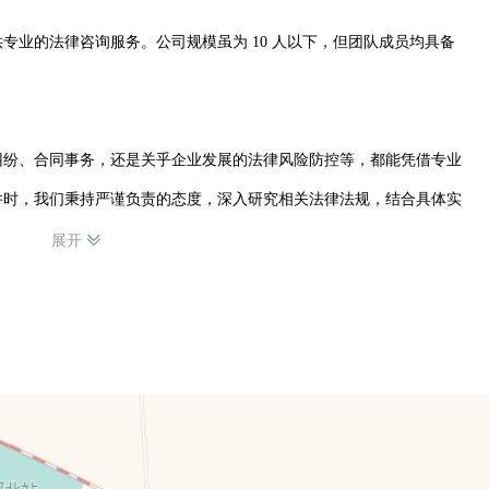
专业的法律咨询服务。公司规模虽为 10 人以下，但团队成员均具备
纠纷、合同事务，还是关乎企业发展的法律风险防控等，都能凭借专业
件时，我们秉持严谨负责的态度，深入研究相关法律法规，结合具体实
务，已在民权城区赢得了良好的口碑，众多客户信赖我们，将法律难题
展开
提升服务质量，力求为每一位客户提供高效、贴心的法律咨询服务，助
法权益，以专业和专注在民权城区的法律咨询领域站稳脚跟，持续为当