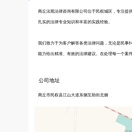
商丘法珉法律咨询有限公司位于民权城区，专注提供
扎实的法律专业知识和丰富的实践经验。

我们致力于为客户解答各类法律问题，无论是民事
能力给出精准、有效的法律建议。在处理每一个案
际情况，为客户量身定制解决方案。凭借优质的服
交给我们处理。我们始终以客户需求为导向，不断
公司地址
力客户在复杂的法律环境中明晰方向，维护自身合
商丘市民权县江山大道东侧互助街北侧
地客户提供有力的法律支持与保障。